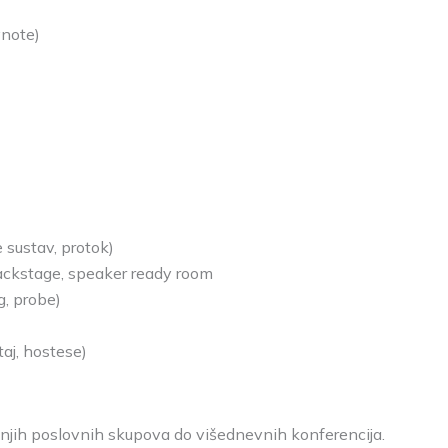
ynote)
e sustav, protok)
backstage, speaker ready room
g, probe)
taj, hostese)
manjih poslovnih skupova do višednevnih konferencija.