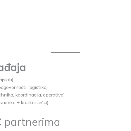
gađaja
ijskih)
odgovornosti, logistika)
ehnika, koordinacija, operativa)
snimke + kratki isječci)
C
partnerima