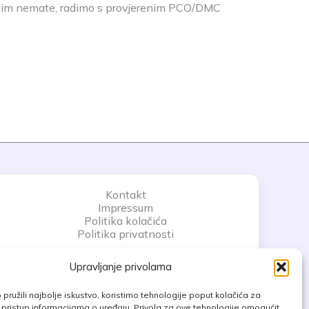
av tim nemate, radimo s provjerenim PCO/DMC
Kontakt
Impressum
Politika kolačića
Politika privatnosti
Upravljanje privolama
pružili najbolje iskustvo, koristimo tehnologije poput kolačića za
li pristup informacijama o uređaju. Privola za ove tehnologije omogućit