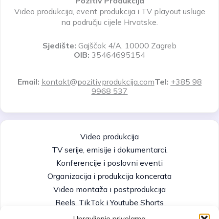
Pozitiv Produkcija
Video produkcija, event produkcija i TV playout usluge
na području cijele Hrvatske.
Sjedište:
Gajščak 4/A, 10000 Zagreb
OIB:
35464695154
Email:
kontakt@pozitivprodukcija.com
Tel:
+385 98
9968 537
Video produkcija
TV serije, emisije i dokumentarci.
Konferencije i poslovni eventi
Organizacija i produkcija koncerata
Video montaža i postprodukcija
Reels, TikTok i Youtube Shorts
Video Portfolio
Upravljanje privolama