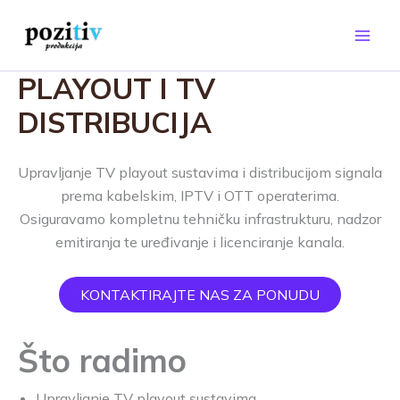
Skip
to
content
PLAYOUT I TV
DISTRIBUCIJA
Upravljanje TV playout sustavima i distribucijom signala
prema kabelskim, IPTV i OTT operaterima.
Osiguravamo kompletnu tehničku infrastrukturu, nadzor
emitiranja te uređivanje i licenciranje kanala.
KONTAKTIRAJTE NAS ZA PONUDU
Što radimo
Upravljanje TV playout sustavima